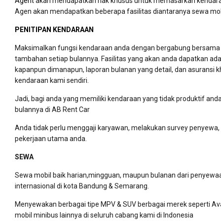
Agent
akan mendapatkan hak khusus untuk memasarkan kendaraan
Agen akan mendapatkan beberapa fasilitas diantaranya sewa mobil 
PENITIPAN KENDARAAN
Maksimalkan fungsi kendaraan anda dengan bergabung bersama A
tambahan setiap bulannya. Fasilitas yang akan anda dapatkan ada
kapanpun dimanapun, laporan bulanan yang detail, dan asuransi k
kendaraan kami sendiri.
Jadi, bagi anda yang memiliki kendaraan yang tidak produktif an
bulannya di AB Rent Car
Anda tidak perlu menggaji karyawan, melakukan survey penyewa, 
pekerjaan utama anda.
SEWA
Sewa mobil baik harian,mingguan, maupun bulanan dari penyewaan
internasional di kota Bandung & Semarang.
Menyewakan berbagai tipe MPV & SUV berbagai merek seperti Avanza
mobil minibus lainnya di seluruh cabang kami di Indonesia