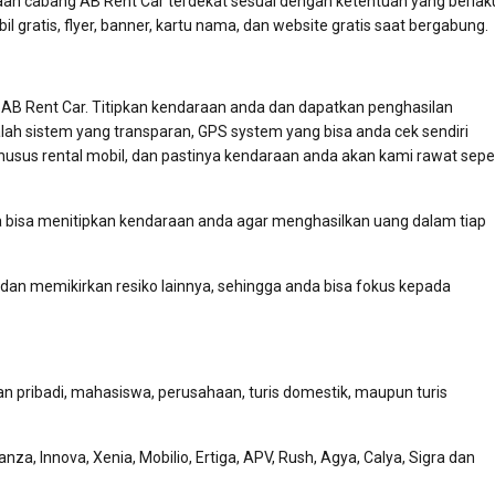
 cabang AB Rent Car terdekat sesuai dengan ketentuan yang berlak
gratis, flyer, banner, kartu nama, dan website gratis saat bergabung.
B Rent Car. Titipkan kendaraan anda dan dapatkan penghasilan
lah sistem yang transparan, GPS system yang bisa anda cek sendiri
husus rental mobil, dan pastinya kendaraan anda akan kami rawat seper
da bisa menitipkan kendaraan anda agar menghasilkan uang dalam tiap
dan memikirkan resiko lainnya, sehingga anda bisa fokus kepada
 pribadi, mahasiswa, perusahaan, turis domestik, maupun turis
, Innova, Xenia, Mobilio, Ertiga, APV, Rush, Agya, Calya, Sigra dan