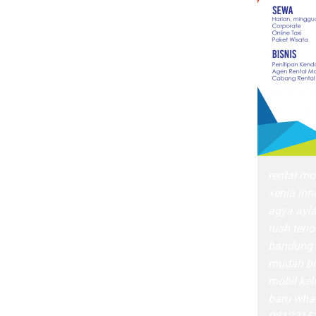
rental mo
xenia inn
agya ayla
rush terio
bandung 
mudah bis
mobil kel
baru wha