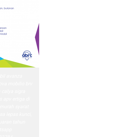
bil avanza
ova mobilio brv
 calya sigra
s apv ertiga di
murah syarat
a lepas kunci,
uaran tahun
tsapp