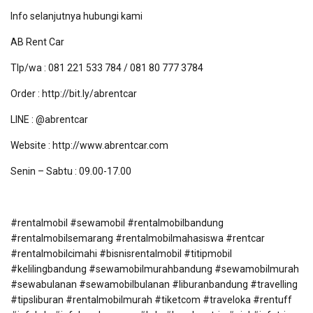
Info selanjutnya hubungi kami
AB Rent Car
Tlp/wa : 081 221 533 784 / 081 80 777 3784
Order : http://bit.ly/abrentcar
LINE : @abrentcar
Website : http://www.abrentcar.com
Senin – Sabtu : 09.00-17.00
#rentalmobil #sewamobil #rentalmobilbandung
#rentalmobilsemarang #rentalmobilmahasiswa #rentcar
#rentalmobilcimahi #bisnisrentalmobil #titipmobil
#kelilingbandung #sewamobilmurahbandung #sewamobilmurah
#sewabulanan #sewamobilbulanan #liburanbandung #travelling
#tipsliburan #rentalmobilmurah #tiketcom #traveloka #rentuff