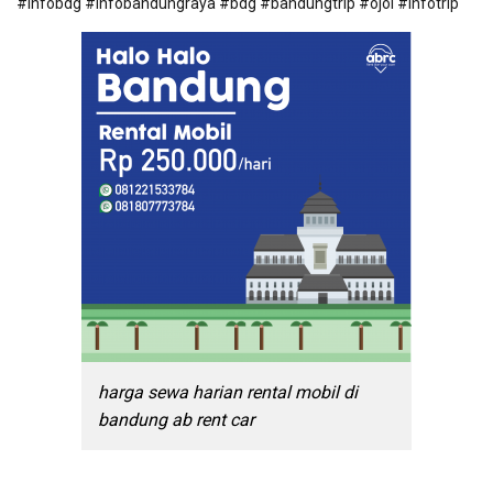
#infobdg #infobandungraya #bdg #bandungtrip #ojol #infotrip
harga sewa harian rental mobil di
bandung ab rent car