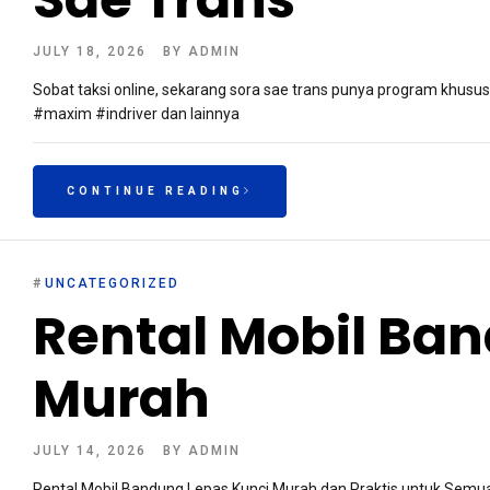
JULY 18, 2026
BY
ADMIN
Sobat taksi online, sekarang sora sae trans punya program khusu
#maxim #indriver dan lainnya
CONTINUE READING
#
UNCATEGORIZED
Rental Mobil Ba
Murah
JULY 14, 2026
BY
ADMIN
Rental Mobil Bandung Lepas Kunci Murah dan Praktis untuk Semu