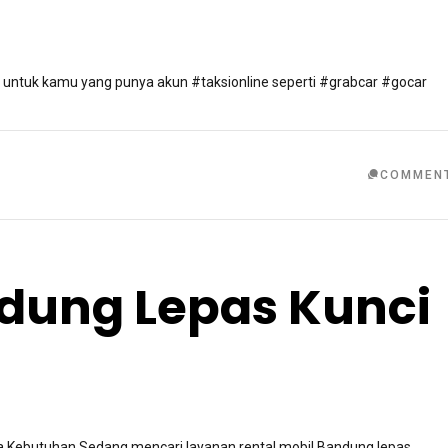
s untuk kamu yang punya akun #taksionline seperti #grabcar #gocar
COMMEN
ndung Lepas Kunci
a Kebutuhan Sedang mencari layanan rental mobil Bandung lepas