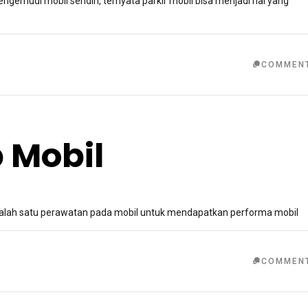
ngemudi mobil sendiri, ternyata parkir mobil bisa menjadi hal yang
COMMEN
 Mobil
 salah satu perawatan pada mobil untuk mendapatkan performa mobil
COMMEN